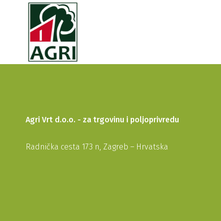
Agri Vrt d.o.o. - za trgovinu i poljoprivredu
Radnička cesta 173 n, Zagreb – Hrvatska