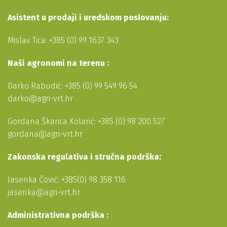
Asistent u prodaji i uredskom poslovanju:
Mislav Tica: +385 (0) 99 1637 343
Naši agronomi na terenu :
Darko Rabudić: +385 (0) 99 549 96 54
darko@agri-vrt.hr
Gordana Škarica Kolarić: +385 (0) 98 200 527
gordana@agri-vrt.hr
Zakonska regulativa i stručna podrška:
Jasenka Čović: +385(0) 98 358 116
jasenka@agri-vrt.hr
Administrativna podrška :