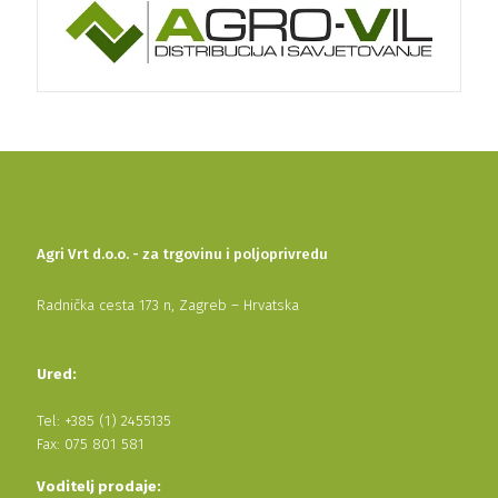
Agri Vrt d.o.o. - za trgovinu i poljoprivredu
Radnička cesta 173 n, Zagreb – Hrvatska
Ured:
Tel: +385 (1) 2455135
Fax: 075 801 581
Voditelj prodaje: