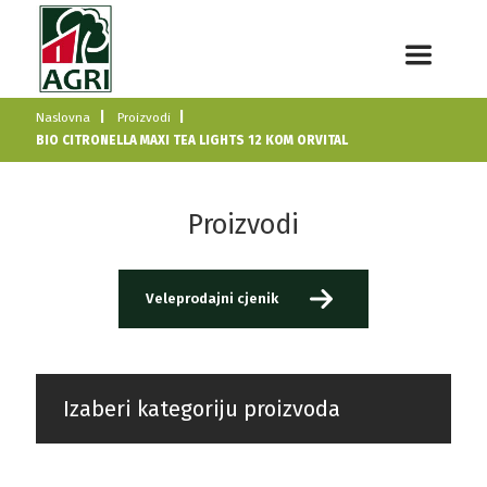
Naslovna
Proizvodi
BIO CITRONELLA MAXI TEA LIGHTS 12 KOM ORVITAL
Proizvodi
Veleprodajni cjenik
Izaberi kategoriju proizvoda