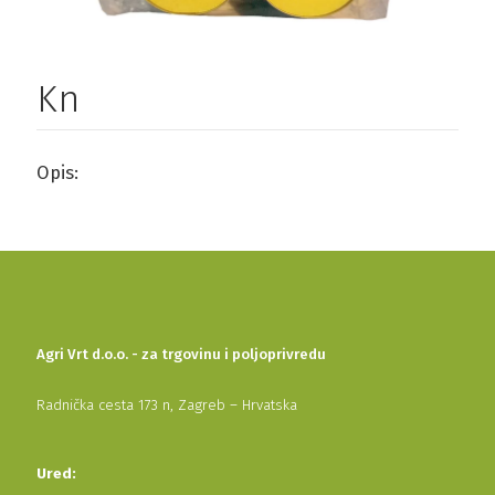
Kn
Opis:
Agri Vrt d.o.o. - za trgovinu i poljoprivredu
Radnička cesta 173 n, Zagreb – Hrvatska
Ured: