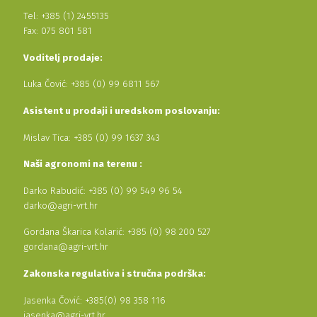
Tel: +385 (1) 2455135
Fax: 075 801 581
Voditelj prodaje:
Luka Čović: +385 (0) 99 6811 567
Asistent u prodaji i uredskom poslovanju:
Mislav Tica: +385 (0) 99 1637 343
Naši agronomi na terenu :
Darko Rabudić: +385 (0) 99 549 96 54
darko@agri-vrt.hr
Gordana Škarica Kolarić: +385 (0) 98 200 527
gordana@agri-vrt.hr
Zakonska regulativa i stručna podrška:
Jasenka Čović: +385(0) 98 358 116
jasenka@agri-vrt.hr