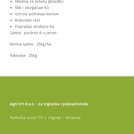
Idealna za zelenu gnojidbu
Štiti i obogaćuje tlo
Izvrsno potiskuje korove
Robustan rast
Popravlja strukturu tla
Sjetva : postrno ili u jesen
Norma sjetve : 25kg/ha
Pakiranje : 25kg
Agri Vrt d.o.o. - za trgovinu i poljoprivredu
Radnička cesta 173 n, Zagreb – Hrvatska