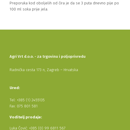
Preporuka kod oboljelih od čira je da se 3 puta dnevno pije po
100 ml soka prije jela.
Agri Vrt d.o.o. - za trgovinu i poljoprivredu
Radnička cesta 173 n, Zagreb – Hrvatska
Ured:
Tel: +385 (1) 2455135
Fax: 075 801 581
Voditelj prodaje:
Luka Čović: +385 (0) 99 6811 567