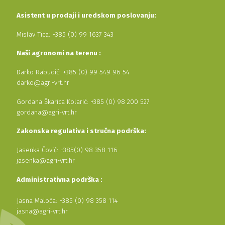
Asistent u prodaji i uredskom poslovanju:
Mislav Tica: +385 (0) 99 1637 343
Naši agronomi na terenu :
Darko Rabudić: +385 (0) 99 549 96 54
darko@agri-vrt.hr
Gordana Škarica Kolarić: +385 (0) 98 200 527
gordana@agri-vrt.hr
Zakonska regulativa i stručna podrška:
Jasenka Čović: +385(0) 98 358 116
jasenka@agri-vrt.hr
Administrativna podrška :
Jasna Maloča: +385 (0) 98 358 114
jasna@agri-vrt.hr