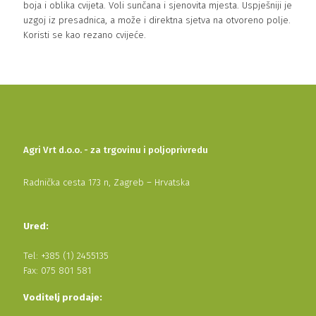
boja i oblika cvijeta. Voli sunčana i sjenovita mjesta. Uspješniji je
uzgoj iz presadnica, a može i direktna sjetva na otvoreno polje.
Koristi se kao rezano cvijeće.
Agri Vrt d.o.o. - za trgovinu i poljoprivredu
Radnička cesta 173 n, Zagreb – Hrvatska
Ured:
Tel: +385 (1) 2455135
Fax: 075 801 581
Voditelj prodaje: