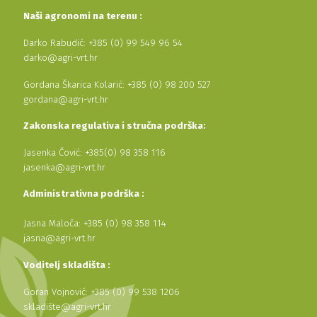
Naši agronomi na terenu :
Darko Rabudić: +385 (0) 99 549 96 54
darko@agri-vrt.hr
Gordana Škarica Kolarić: +385 (0) 98 200 527
gordana@agri-vrt.hr
Zakonska regulativa i stručna podrška:
Jasenka Čović: +385(0) 98 358 116
jasenka@agri-vrt.hr
Administrativna podrška :
Jasna Maloča: +385 (0) 98 358 114
jasna@agri-vrt.hr
Voditelj skladišta :
Goran Vojnović: +385 (0) 99 538 1206
skladište@agri-vrt.hr