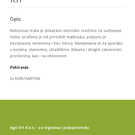
Opis:
Muholovac traka je dokazano ekološko sredstvo za suzbijanje
muha. Izrađena je od prirodnih materijala, potpuno je
bezopasna, neotrovna i bez mirisa. Namijenjena je za uporabu
u kućama, stanovima, skladištima, štalama i drugim zatvorenim
prostorima, kao i na otvorenom.
Pakiranje
:
24 KOM/KARTON
Agri Vrt d.o.o. - za trgovinu i poljoprivredu