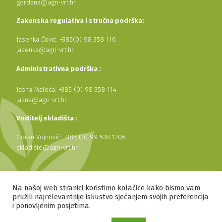
gordana@agri-vrt.hr
Zakonska regulativa i stručna podrška:
Jasenka Čović: +385(0) 98 358 116
jasenka@agri-vrt.hr
Administrativna podrška :
Jasna Maloča: +385 (0) 98 358 114
jasna@agri-vrt.hr
Voditelj skladišta :
Goran Vojnović: +385 (0) 99 538 1206
skladište@agri-vrt.hr
2026 © Agri Vrt d.o.o. Sva prava pridržana.
Na našoj web stranici koristimo kolačiće kako bismo vam
pružili najrelevantnije iskustvo sjećanjem svojih preferencija
Održavanje web stranice by Medialive
i ponovljenim posjetima.