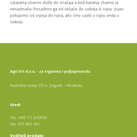
salatama stvarno dođe do izražaja a kod kuhanja stvarno je
nenadmašiv. Posadimo ga od veljače do svibnja ili rujna. Usjev
pokupimo od srpnja do rujna, ako smo sadili u rujnu onda u
svibnju.
Agri Vrt d.o.o. - za trgovinu i poljoprivredu
Radnička cesta 173 n, Zagreb – Hrvatska
Ured:
Tel: +385 (1) 2455135
Fax: 075 801 581
Voditelj prodaje: