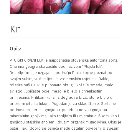
Kn
Opis:
PTUJSKI CRVENI LUK je najpoznatija slovenska autohtona sorta.
Ona ima geografsku zaštitu pod nazivom “Ptujski lük”.
Desetljećima je uzgaja na području Ptuja, koji je poznat po
svojim suhim, vrućim ljetnim vremenskim uvjetima. Dakle,
tolerira sušu. Luk je pljosnato okrugli, koža je smeđe, malo
svijetlo ljubičaste boje, meso je bijelo s crvenkastim
primjesima. Prilikom kuhanja degradira brzo, što je bitno u
pripremi jela sa lukom. Pogodan je za skladištenje. Sorta ne
podnosi pretjeranu gnojidbu, posebno ne voli gnojidbu
mineralnim gnojivima, lako topljivim ili umjetnim dušikom, kao i
gnojidbu stajskim gnojem i drugim organskim gnojivima. Okus je
oštar i jak i dobro se osjeća među ostalim povrćem. U svježim