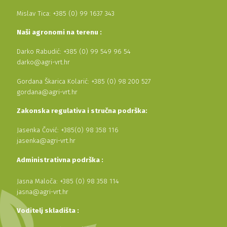
Mislav Tica: +385 (0) 99 1637 343
Naši agronomi na terenu :
Darko Rabudić: +385 (0) 99 549 96 54
darko@agri-vrt.hr
Gordana Škarica Kolarić: +385 (0) 98 200 527
gordana@agri-vrt.hr
Zakonska regulativa i stručna podrška:
Jasenka Čović: +385(0) 98 358 116
jasenka@agri-vrt.hr
Administrativna podrška :
Jasna Maloča: +385 (0) 98 358 114
jasna@agri-vrt.hr
Voditelj skladišta :