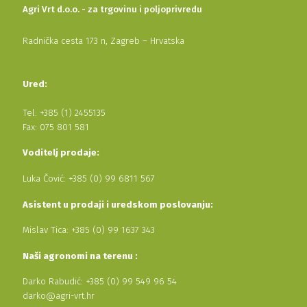
Agri Vrt d.o.o. - za trgovinu i poljoprivredu
Radnička cesta 173 n, Zagreb – Hrvatska
Ured:
Tel: +385 (1) 2455135
Fax: 075 801 581
Voditelj prodaje:
Luka Čović: +385 (0) 99 6811 567
Asistent u prodaji i uredskom poslovanju:
Mislav Tica: +385 (0) 99 1637 343
Naši agronomi na terenu :
Darko Rabudić: +385 (0) 99 549 96 54
darko@agri-vrt.hr