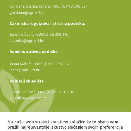
Gordana Škarica Kolarić: +385 (0) 98 200 527
gordana@agri-vrt.hr
Zakonska regulativa i stručna podrška:
Jasenka Čović: +385(0) 98 358 116
jasenka@agri-vrt.hr
Administrativna podrška :
Jasna Maloča: +385 (0) 98 358 114
jasna@agri-vrt.hr
Voditelj skladišta :
Goran Vojnović: +385 (0) 99 538 1206
skladište@agri-vrt.hr
2026 © Agri Vrt d.o.o. Sva prava pridržana.
Na našoj web stranici koristimo kolačiće kako bismo vam
pružili najrelevantnije iskustvo sjećanjem svojih preferencija