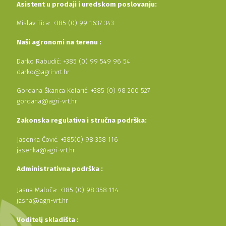
Asistent u prodaji i uredskom poslovanju:
Mislav Tica: +385 (0) 99 1637 343
Naši agronomi na terenu :
Darko Rabudić: +385 (0) 99 549 96 54
darko@agri-vrt.hr
Gordana Škarica Kolarić: +385 (0) 98 200 527
gordana@agri-vrt.hr
Zakonska regulativa i stručna podrška:
Jasenka Čović: +385(0) 98 358 116
jasenka@agri-vrt.hr
Administrativna podrška :
Jasna Maloča: +385 (0) 98 358 114
jasna@agri-vrt.hr
Voditelj skladišta :