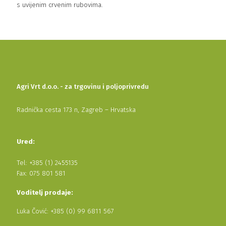
s uvijenim crvenim rubovima.
Agri Vrt d.o.o. - za trgovinu i poljoprivredu
Radnička cesta 173 n, Zagreb – Hrvatska
Ured:
Tel: +385 (1) 2455135
Fax: 075 801 581
Voditelj prodaje:
Luka Čović: +385 (0) 99 6811 567