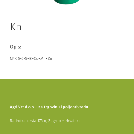
Kn
Opis:
NPK 5-5-5+B+Cu+Mn+Zn
Agri Vrt d.o.o. - za trgovinu i poljoprivredu
Radnička cesta 173 n, Zagreb – Hrvatska