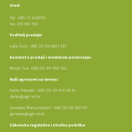
Ured:
Tel: +385 (1) 2455135
Fax: 075 801 581
Voditelj prodaje:
Luka Čović: +385 (0) 99 6811 567
Asistent u prodaji i uredskom poslovanju:
Mislav Tica: +385 (0) 99 1637 343
Naši agronomi na terenu :
Darko Rabudić: +385 (0) 99 549 96 54
darko@agri-vrt.hr
Gordana Škarica Kolarić: +385 (0) 98 200 527
gordana@agri-vrt.hr
Zakonska regulativa i stručna podrška: