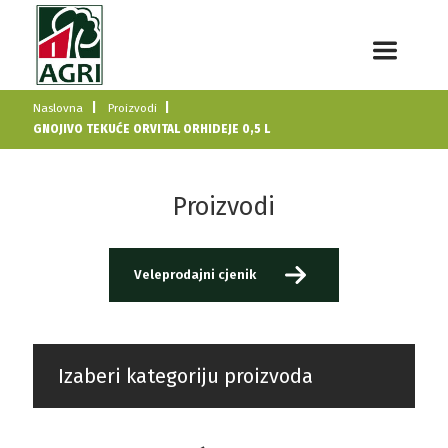
Naslovna
Proizvodi
GNOJIVO TEKUĆE ORVITAL ORHIDEJE 0,5 L
Proizvodi
Veleprodajni cjenik
Izaberi kategoriju proizvoda