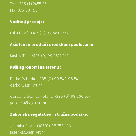
Tel: +385 (1) 2455135
Fax: 075 801 581
Voditelj prodaje:
Luka Čović: +385 (0) 99 6811 567
Asistent u prodaji i uredskom poslovanju:
Mislav Tica: +385 (0) 99 1637 343
Naši agronomi na terenu :
Darko Rabudić: +385 (0) 99 549 96 54
darko@agri-vrt.hr
Gordana Škarica Kolarić: +385 (0) 98 200 527
gordana@agri-vrt.hr
Zakonska regulativa i stručna podrška:
Jasenka Čović: +385(0) 98 358 116
jasenka@agri-vrt.hr