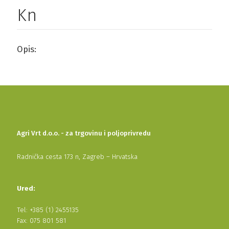
Kn
Opis:
Agri Vrt d.o.o. - za trgovinu i poljoprivredu
Radnička cesta 173 n, Zagreb – Hrvatska
Ured:
Tel: +385 (1) 2455135
Fax: 075 801 581